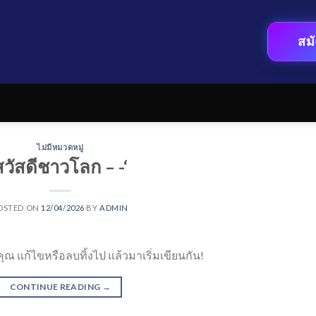
สม
ไม่มีหมวดหมู่
สวัสดีชาวโลก – -‘
OSTED ON
12/04/2026
BY
ADMIN
งคุณ แก้ไขหรือลบทิ้งไป แล้วมาเริ่มเขียนกัน!
CONTINUE READING
→