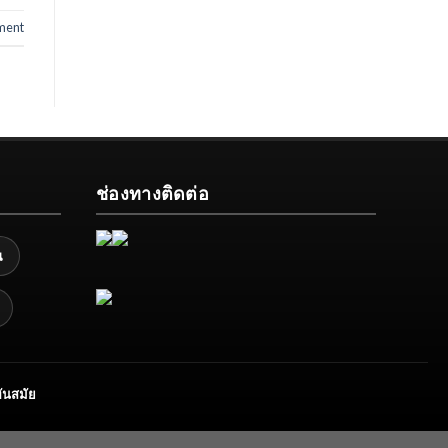
ent
ช่องทางติดต่อ
น
ันสมัย